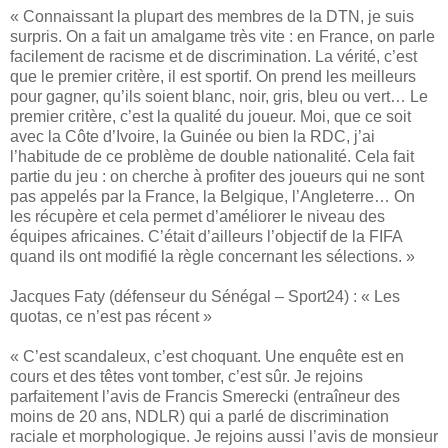
« Connaissant la plupart des membres de la DTN, je suis
surpris. On a fait un amalgame très vite : en France, on parle
facilement de racisme et de discrimination. La vérité, c’est
que le premier critère, il est sportif. On prend les meilleurs
pour gagner, qu’ils soient blanc, noir, gris, bleu ou vert… Le
premier critère, c’est la qualité du joueur. Moi, que ce soit
avec la Côte d’Ivoire, la Guinée ou bien la RDC, j’ai
l’habitude de ce problème de double nationalité. Cela fait
partie du jeu : on cherche à profiter des joueurs qui ne sont
pas appelés par la France, la Belgique, l’Angleterre… On
les récupère et cela permet d’améliorer le niveau des
équipes africaines. C’était d’ailleurs l’objectif de la FIFA
quand ils ont modifié la règle concernant les sélections. »
Jacques Faty (défenseur du Sénégal – Sport24) : « Les
quotas, ce n’est pas récent »
« C’est scandaleux, c’est choquant. Une enquête est en
cours et des têtes vont tomber, c’est sûr. Je rejoins
parfaitement l’avis de Francis Smerecki (entraîneur des
moins de 20 ans, NDLR) qui a parlé de discrimination
raciale et morphologique. Je rejoins aussi l’avis de monsieur