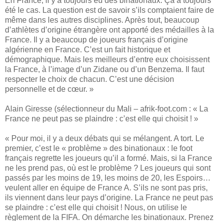
En France, il y a toujours eu des binationaux. Ça a toujours
été le cas. La question est de savoir s’ils comptaient faire de
même dans les autres disciplines. Après tout, beaucoup
d’athlètes d’origine étrangère ont apporté des médailles à la
France. Il y a beaucoup de joueurs français d’origine
algérienne en France. C’est un fait historique et
démographique. Mais les meilleurs d’entre eux choisissent
la France, à l’image d’un Zidane ou d’un Benzema. Il faut
respecter le choix de chacun. C’est une décision
personnelle et de cœur. »
Alain Giresse (sélectionneur du Mali – afrik-foot.com : « La
France ne peut pas se plaindre : c’est elle qui choisit ! »
« Pour moi, il y a deux débats qui se mélangent. A tort. Le
premier, c’est le « problème » des binationaux : le foot
français regrette les joueurs qu’il a formé. Mais, si la France
ne les prend pas, où est le problème ? Les joueurs qui sont
passés par les moins de 19, les moins de 20, les Espoirs…
veulent aller en équipe de France A. S’ils ne sont pas pris,
ils viennent dans leur pays d’origine. La France ne peut pas
se plaindre : c’est elle qui choisit ! Nous, on utilise le
règlement de la FIFA. On démarche les binationaux. Prenez