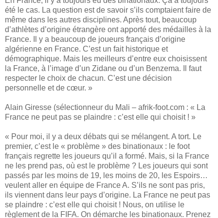
En France, il y a toujours eu des binationaux. Ça a toujours
été le cas. La question est de savoir s’ils comptaient faire de
même dans les autres disciplines. Après tout, beaucoup
d’athlètes d’origine étrangère ont apporté des médailles à la
France. Il y a beaucoup de joueurs français d’origine
algérienne en France. C’est un fait historique et
démographique. Mais les meilleurs d’entre eux choisissent
la France, à l’image d’un Zidane ou d’un Benzema. Il faut
respecter le choix de chacun. C’est une décision
personnelle et de cœur. »
Alain Giresse (sélectionneur du Mali – afrik-foot.com : « La
France ne peut pas se plaindre : c’est elle qui choisit ! »
« Pour moi, il y a deux débats qui se mélangent. A tort. Le
premier, c’est le « problème » des binationaux : le foot
français regrette les joueurs qu’il a formé. Mais, si la France
ne les prend pas, où est le problème ? Les joueurs qui sont
passés par les moins de 19, les moins de 20, les Espoirs…
veulent aller en équipe de France A. S’ils ne sont pas pris,
ils viennent dans leur pays d’origine. La France ne peut pas
se plaindre : c’est elle qui choisit ! Nous, on utilise le
règlement de la FIFA. On démarche les binationaux. Prenez