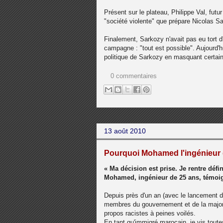
Présent sur le plateau, Philippe Val, futu
"société violente" que prépare Nicolas S
Finalement, Sarkozy n'avait pas eu tort 
campagne : "tout est possible". Aujourd'hu
politique de Sarkozy en masquant certain
0 commentaires
13 août 2010
Pourquoi Mohamed l'ingénieur q
« Ma décision est prise. Je rentre déf
Mohamed, ingénieur de 25 ans, témoig
Depuis près d'un an (avec le lancement du 
membres du gouvernement et de la majori
propos racistes à peines voilés.
En tant qu'immigré marocain, je vis toutes