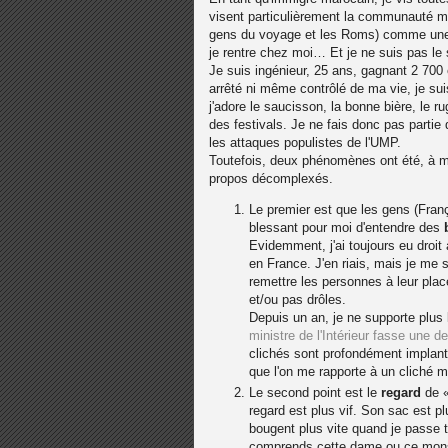
visent particulièrement la communauté 
gens du voyage et les Roms) comme une p
je rentre chez moi… Et je ne suis pas le 
Je suis ingénieur, 25 ans, gagnant 2 700 
arrêté ni même contrôlé de ma vie, je sui
j'adore le saucisson, la bonne bière, le r
des festivals. Je ne fais donc pas partie
les attaques populistes de l'UMP.
Toutefois, deux phénomènes ont été, à m
propos décomplexés.
Le premier est que les gens (Fran
blessant pour moi d'entendre des
Evidemment, j'ai toujours eu droit
en France. J'en riais, mais je me 
remettre les personnes à leur pla
et/ou pas drôles.
Depuis un an, je ne supporte plus l
ministre de l'Intérieur fasse une 
clichés sont profondément implantés
que l'on me rapporte à un cliché m
Le second point est le
regard
de «
regard est plus vif. Son sac est p
bougent plus vite quand je passe t
comprends cette dame ou ce mons