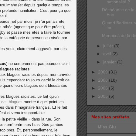
nationalité ?
musulmane (et depuis quelque temps les
Déchéance de la n
rofonde humiliation. C'est pour ça que
Eric
seul.
euros net par mois, je n'ai jamais été
Quand Badinter ra
s athée (agnostique pour être précis),
tou...
ugby et passe mes étés à faire la tournée
Menaces de la dér
 de la catégorie de personnes visée par
►
juillet
(3)
es yeux, clairement aggravés par ces
►
avril
(2)
►
janvier
(1)
çais) ne comprennent pas pourquoi c'est
blagues racistes
.
►
2009
(31)
 aux blagues racistes depuis mon arrivée
suis cependant toujours gardé le droit de
►
2008
(18)
ce quand leurs blagues sont blessantes
►
2006
(5)
►
2005
(6)
es blagues racistes. Le fait qu'un
de ces blagues
montre à quel point les
 dans l'imaginaire français. Et le fait
'est devenu insupportable.
Mes sites préférés
 la petite vieille » dans la rue. Son
lus serré entre ses bras. Ses jambes
Miss Glu
rop près. Et, personnellement, je
ieur (parce qu'un homme peut très bien