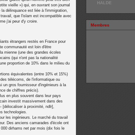
HALDE
ite vieille ») qui, en ouvrant son journal
la délinquance est liée à l'immigration,
ravail, que l'islam est incompatible avec
 j'ai peur d'y croire.
Membres
iants étrangers restés en France pour
ette communauté est loin d'être
 la mienne (une des grandes écoles
cains (qui n'ont pas la nationalité
une proportion de 10% dans le milieu du
tions équivalentes (entre 10% et 15%)
des télécoms, de l'informatique ou
i un gros fournisseur d'ingénieurs à la
ce de chiffres précis).
lus en plus souvent dans leur pays
ocain investit massivement dans des
»
[délocaliser à proximité, ndlr],
s technologies.
our les ingénieurs. Le marché du travail
deur. Des anciens camarades d'école ont
 000 dirhams net par mois (dix fois le