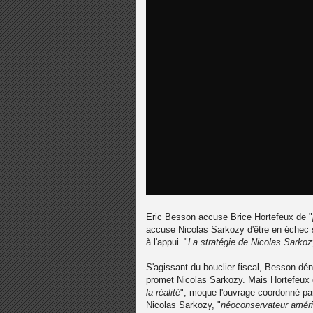
Eric Besson accuse Brice Hortefeux de "
accuse Nicolas Sarkozy d'être en échec su
à l'appui. "
La stratégie de Nicolas Sarkoz
S'agissant du bouclier fiscal, Besson déno
promet Nicolas Sarkozy. Mais Hortefeux 
la réalité
", moque l'ouvrage coordonné par
Nicolas Sarkozy, "
néoconservateur améri