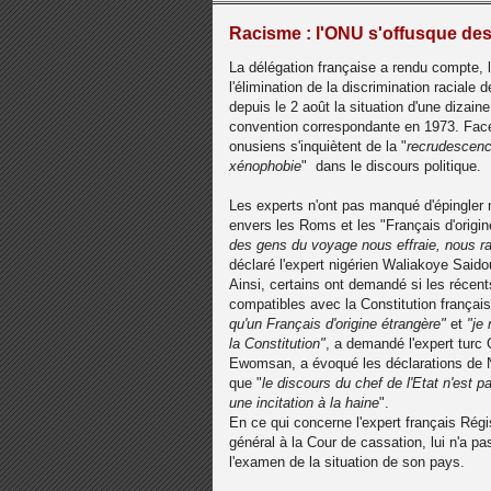
Racisme : l'ONU s'offusque des 
La délégation française a rendu compte, 
l'élimination de la discrimination racial
depuis le 2 août la situation d'une dizaine
convention correspondante en 1973. Face
onusiens s'inquiètent de la "
recrudescenc
xénophobie
" dans le discours politique.
Les experts n'ont pas manqué d'épingler
envers les Roms et les "Français d'origine
des gens du voyage nous effraie, nous ra
déclaré l'expert nigérien Waliakoye Saido
Ainsi, certains ont demandé si les récen
compatibles avec la Constitution françai
qu'un Français d'origine étrangère"
et
"je
la Constitution"
, a demandé l'expert turc
Ewomsan, a évoqué les déclarations de Ni
que "
le discours du chef de l'Etat n'est 
une incitation à la haine
".
En ce qui concerne l'expert français Rég
général à la Cour de cassation, lui n'a pa
l'examen de la situation de son pays.