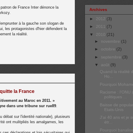
r patron de France Inter dénonce la
Archives
arkozy.
►
2012
(3)
d'emprunter à la gauche son slogan de
►
2011
(7)
i, les protagonistes d'hier défendent la
ement la réalité.
▼
2010
(21)
►
novembre
(1)
►
octobre
(2)
►
septembre
(3)
▼
août
(9)
Quand la réalité 
Ho...
Pourquoi Mohamed
uitte la France
Racisme : l'ONU s
politiques ...
initivement au Maroc en 2011. »
Baisse de popular
ne dans une tribune sur rue89
.
Etats-Unis
débat sur l'identité nationale), plusieurs
J'ai 40 ans et je
té ont mulitpliés les amalgames, les
étr...
Pourquoi banalise
 ces déclarations et lois sécuritaires qui