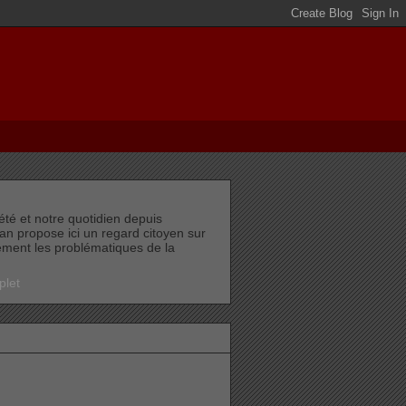
été et notre quotidien depuis
an propose ici un regard citoyen sur
èrement les problématiques de la
plet