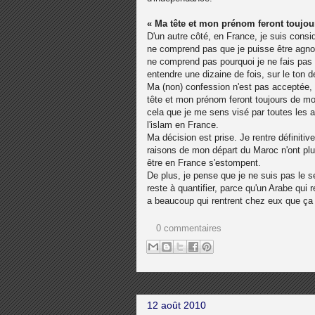
« Ma tête et mon prénom feront toujo
D'un autre côté, en France, je suis co
ne comprend pas que je puisse être ag
ne comprend pas pourquoi je ne fais pas 
entendre une dizaine de fois, sur le ton de
Ma (non) confession n'est pas acceptée,
tête et mon prénom feront toujours de m
cela que je me sens visé par toutes les a
l'islam en France.
Ma décision est prise. Je rentre définit
raisons de mon départ du Maroc n'ont plus
être en France s'estompent.
De plus, je pense que je ne suis pas le se
reste à quantifier, parce qu'un Arabe qui r
a beaucoup qui rentrent chez eux que ça 
0 commentaires
12 août 2010