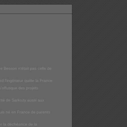
de Besson n'était pas celle de
 l'ingénieur quitte la France
'offusque des projets
ité de Sarkozy aussi aux
 suis né en France de parents
r la déchéance de la