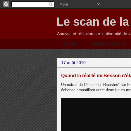
Le scan de la
Analyse et réflexion sur la diversité de l
Accueil
Pépites Diaspora
17 août 2010
Quand la réalité de Besson n'ét
Un extrait de l'émission "Ripostes" sur Fr
échange croustillant entre deux futurs 