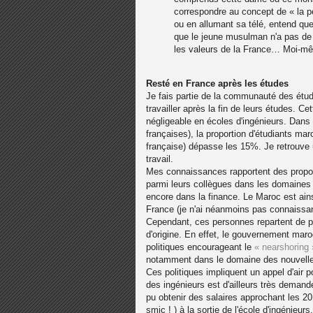
correspondre au concept de « la pet
ou en allumant sa télé, entend que 
que le jeune musulman n'a pas de t
les valeurs de la France… Moi-même
Resté en France après les études
Je fais partie de la communauté des étud
travailler après la fin de leurs études. C
négligeable en écoles d'ingénieurs. Dans
françaises), la proportion d'étudiants maro
française) dépasse les 15%. Je retrouve 
travail.
Mes connaissances rapportent des propor
parmi leurs collègues dans les domaines 
encore dans la finance. Le Maroc est ains
France (je n'ai néanmoins pas connaissan
Cependant, ces personnes repartent de p
d'origine. En effet, le gouvernement mar
politiques encourageant le
« nearshoring 
notamment dans le domaine des nouvelle
Ces politiques impliquent un appel d'air p
des ingénieurs est d'ailleurs très deman
pu obtenir des salaires approchant les 20
smic ! ) à la sortie de l'école d'ingénieurs.