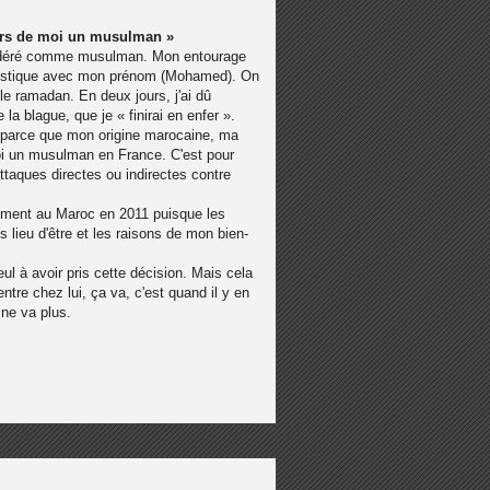
urs de moi un musulman »
nsidéré comme musulman. Mon entourage
nostique avec mon prénom (Mohamed). On
le ramadan. En deux jours, j'ai dû
 la blague, que je « finirai en enfer ».
 parce que mon origine marocaine, ma
oi un musulman en France. C'est pour
ttaques directes ou indirectes contre
ivement au Maroc en 2011 puisque les
 lieu d'être et les raisons de mon bien-
ul à avoir pris cette décision. Mais cela
entre chez lui, ça va, c'est quand il y en
ne va plus.