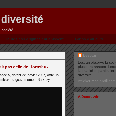
 diversité
a société
Toutes nos origines enrichissent
Echos d'ailleurs
Lescan
Lescan observe la soci
plusieurs années. Lesc
ait pas celle de Hortefeux
l'actualité et particuli
diversité
ance 5, datant de janvier 2007, offre un
membres du gouvernement Sarkozy.
Afficher mon profil com
A Découvrir