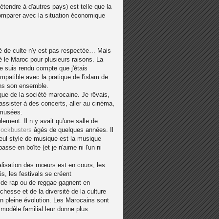
étendre à d'autres pays) est telle que la
omparer avec la situation économique
té de culte n'y est pas respectée… Mais
té le Maroc pour plusieurs raisons. La
 suis rendu compte que j'étais
patible avec la pratique de l'islam de
ans son ensemble.
ique de la société marocaine. Je rêvais,
 assister à des concerts, aller au cinéma,
 musées.
blement. Il n y avait qu'une salle de
lockbusters
âgés de quelques années. Il
seul style de musique est la musique
asse en boîte (et je n'aime ni l'un ni
alisation des mœurs est en cours, les
s, les festivals se créent
 de rap ou de reggae gagnent en
chesse et de la diversité de la culture
en pleine évolution. Les Marocains sont
modèle familial leur donne plus