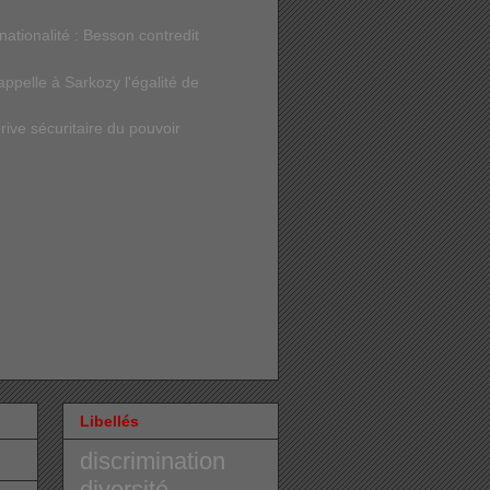
ationalité : Besson contredit
ppelle à Sarkozy l'égalité de
ive sécuritaire du pouvoir
Libellés
discrimination
diversité