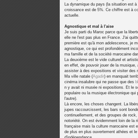
La dynamique du pays (la situation est à 
croissance est de 5%. Ce chiffre est à c
actuelle.
Agnostique et mal à l'aise
Je suis parti du Maroc parce que la liber
elle ne l'est pas plus en France. J'ai quit
première est qu'à mon adolescence, je me
agnostique, ce qui est profondément incom
ma famille et de la société marocaine d
La deuxième est le vide culturel et artist
en effet, de pouvoir jouer de la musique,
assister à des expositions et visiter des
Ma ville natale (
Agadir
) en manquait terri
cinéma insalubre qui ne passe que des
b
n y avait ni musée ni expositions. Et le 
populaire ou la musique électronique qui p
l'autre).
Là encore, les choses changent. La libér
jupes raccourcissent, les bars sont bondé
continuellement, et des groupes de rock,
notoriété. On est évidemment loin de la ri
française mais la culture marocaine est 
de plus en plus ouvertement athées et le 
d'indépendance.