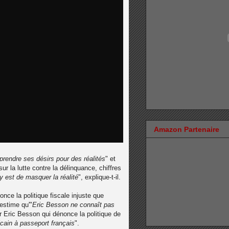
Amazon Partenaire
prendre ses désirs pour des réalités
" et
r la lutte contre la délinquance, chiffres
y est de masquer la réalité
", explique-t-il.
nce la politique fiscale injuste que
estime qu'"
Eric Besson ne connaît pas
 Eric Besson qui dénonce la politique de
cain à passeport français
".