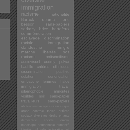
immigration
racisme
nationalité
Barack obama
eric
besson
sans-papiers
sarkozy
brice hortefeux
commémoration
esclavage
discrimination
raciale
immigration
clandestine
immigré
marche libertés
sos
racisme
antisémitisme
audiovisuel
audrey pulvar
bastille
critères ethniques
discrimination positive
délation
dénonciation
embauche
femmes
halde
immigration travail
islamophobie
minorités
visibles
noir
sans-papier
travailleurs sans-papiers
abolition esclavage
africain
afrique
arabe
controle facies
critères
sociaux
diversites
droits enfants
démocratie sociale
emploi
handicapé
homophobie
humanité
identité culturelle
intégration
juif