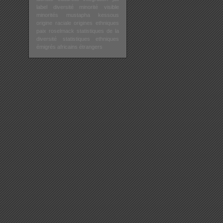
label diversité
minorité visible
minorités
mustapha kessous
origine raciale
origines ethniques
paix
roselmack
statistiques de la
diversité
statistiques ethniques
émigrés africains
étrangers