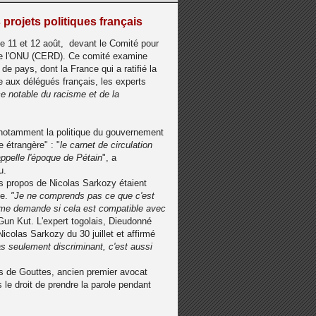
projets politiques français
le 11 et 12 août, devant le Comité pour
e de l'ONU (CERD). Ce comité examine
 de pays, dont la France qui a ratifié la
 aux délégués français, les experts
e notable du racisme et de la
 notamment la politique du gouvernement
 étrangère" : "
le carnet de circulation
ppelle l'époque de Pétain
", a
u.
ts propos de Nicolas Sarkozy étaient
se.
"Je ne comprends pas ce que c'est
 me demande si cela est compatible avec
 Gun Kut. L'expert togolais, Dieudonné
colas Sarkozy du 30 juillet et affirmé
pas seulement discriminant, c'est aussi
is de Gouttes, ancien premier avocat
s le droit de prendre la parole pendant